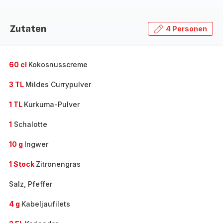
Zutaten
4 Personen
60 cl
Kokosnusscreme
3 TL
Mildes Currypulver
1 TL
Kurkuma-Pulver
1
Schalotte
10 g
Ingwer
1 Stock
Zitronengras
Salz, Pfeffer
4 g
Kabeljaufilets