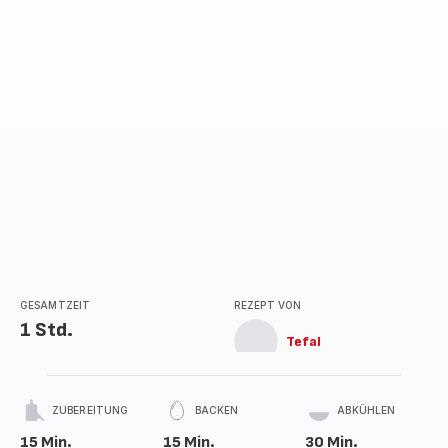
Sternen
(Durchschnitt)
GESAMTZEIT
REZEPT VON
1 Std.
Tefal
ZUBEREITUNG
BACKEN
ABKÜHLEN
15 Min.
15 Min.
30 Min.