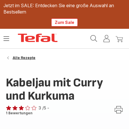
Jetzt im SALE: Entdecken Sie eine große Auswahl an
Bestsellern
Zum Sale
Tefal
Das
Mein
Mein
Homepage
Menü
Konto
Waren
öffnen
Alle Rezepte
Kabeljau mit Curry
und Kurkuma
3
/5
-
Bewertung
1 Bewertungen
mit
3