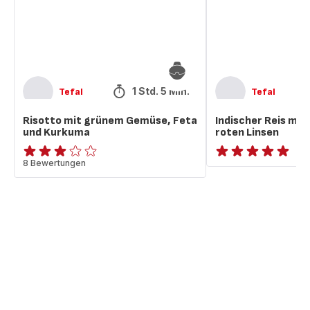
und
roten
Kurkuma
Linsen
1 Std. 5 Min.
Tefal
Tefal
Risotto mit grünem Gemüse, Feta
Indischer Reis mi
und Kurkuma
roten Linsen
ratings.2.9
8 Bewertungen
ratings.NaN