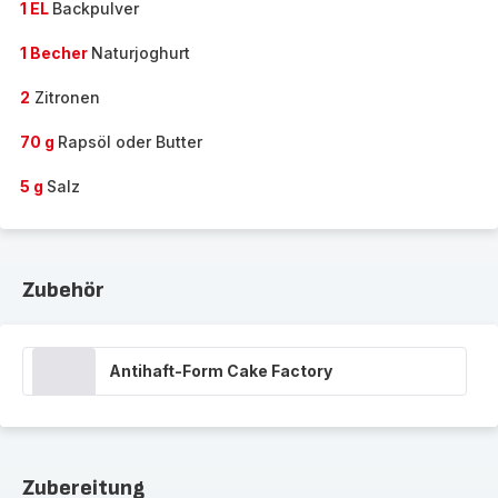
1 EL
Backpulver
1 Becher
Naturjoghurt
2
Zitronen
70 g
Rapsöl oder Butter
5 g
Salz
Zubehör
Antihaft-Form Cake Factory
Zubereitung