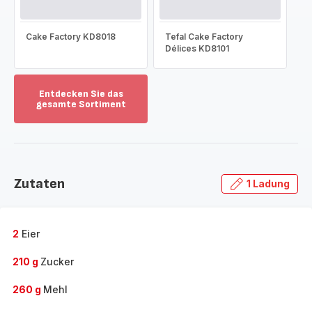
Cake Factory KD8018
Tefal Cake Factory
Délices KD8101
Entdecken Sie das
gesamte Sortiment
Mehr
anzeigen
-
Entdecken
Sie
Zutaten
1 Ladung
das
gesamte
Sortiment
-
2
Eier
210 g
Zucker
260 g
Mehl