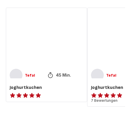
Joghurtkuchen
Joghurtkuchen
45 Min.
Tefal
Tefal
Joghurtkuchen
Joghurtkuchen
ratings.NaN
Bewertung
7 Bewertungen
mit
5
Sternen
(Durchschnitt)