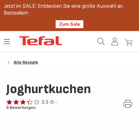
Jetzt im SALE: Entdecken Sie eine große Auswahl an
Bestsellern
Zum Sale
Tefal
Das
Mein
Mein
Homepage
Menü
Konto
Waren
öffnen
Alle Rezepte
Joghurtkuchen
3.3
/5
-
ratings.3.3
6 Bewertungen