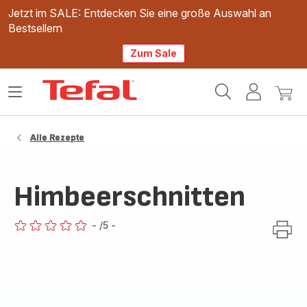
Jetzt im SALE: Entdecken Sie eine große Auswahl an
Bestsellern
Zum Sale
Tefal
Das
Mein
Mein
Homepage
Menü
Konto
Waren
öffnen
Alle Rezepte
Himbeerschnitten
-
/5
-
ratings.0