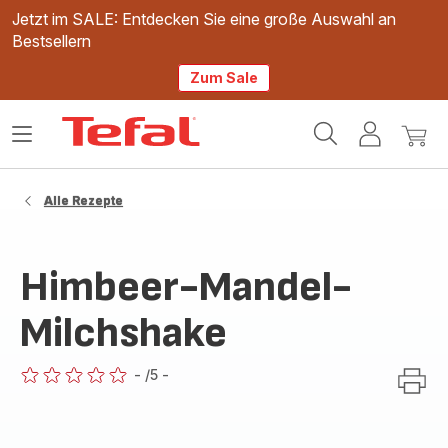
Jetzt im SALE: Entdecken Sie eine große Auswahl an
Bestsellern
Zum Sale
Tefal
Das
Mein
Mein
Homepage
Menü
Konto
Waren
öffnen
Alle Rezepte
Himbeer-Mandel-
Milchshake
-
/5
-
ratings.0