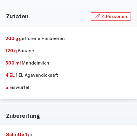
Zutaten
4 Personen
200 g
gefrorene Himbeeren
120 g
Banane
500 ml
Mandelmilch
4 EL
1 EL Agavendicksaft
5
Eiswürfel
Zubereitung
Schritte 1
/5