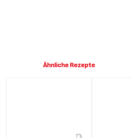
Ähnliche Rezepte
Gesunder
Cremiger
Himbeer-
Espresso-
Mandel-
Mandel-
Milchshake
Milchshake