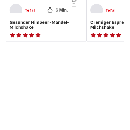
6 Min.
Tefal
Tefal
Gesunder Himbeer-Mandel-
Cremiger Espress
Milchshake
Milchshake
ratings.NaN
ratings.NaN