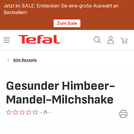
Jetzt im SALE: Entdecken Sie eine große Auswahl an
Bestsellern
Zum Sale
Tefal
Das
Mein
Mein
Homepage
Menü
Konto
Waren
öffnen
Alle Rezepte
Gesunder Himbeer-
Mandel-Milchshake
-
/5
-
ratings.0