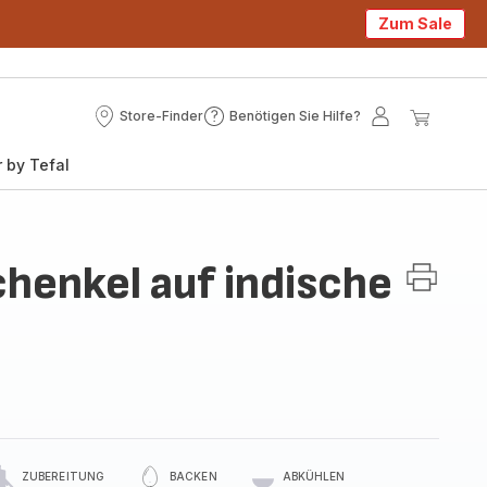
Zum Sale
Store-Finder
Benötigen Sie Hilfe?
Store-
Benötigen
Mein
Mein
Finder
Sie
Konto
Waren
 by Tefal
Hilfe?
enkel auf indische
ZUBEREITUNG
BACKEN
ABKÜHLEN