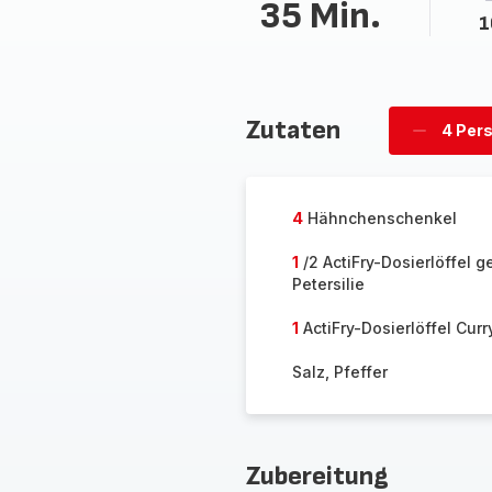
35 Min.
1
Zutaten
4 Per
Personen
löschen
4
Hähnchenschenkel
1
/2 ActiFry-Dosierlöffel 
Petersilie
1
ActiFry-Dosierlöffel Curr
Salz, Pfeffer
Zubereitung