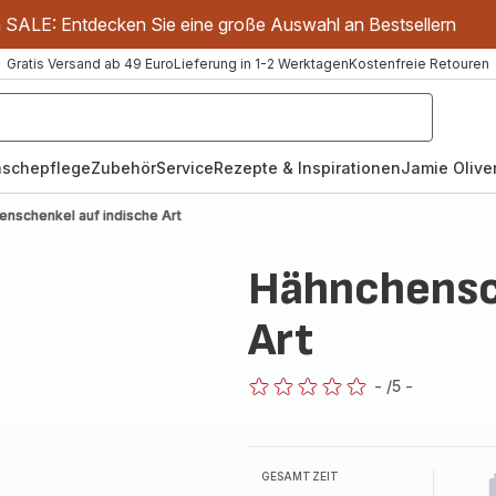
m SALE: Entdecken Sie eine große Auswahl an Bestsellern
Gratis Versand ab 49 Euro
Lieferung in 1-2 Werktagen
Kostenfreie Retouren
schepflege
Zubehör
Service
Rezepte & Inspirationen
Jamie Oliver
nschenkel auf indische Art
Hähnchensch
Art
-
/5
-
ratings.0
GESAMTZEIT