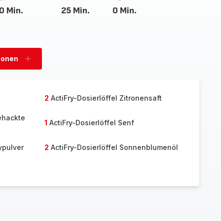
0 Min.
25 Min.
0 Min.
sonen
Personen
hinzufügen
2
ActiFry-Dosierlöffel Zitronensaft
gehackte
1
ActiFry-Dosierlöffel Senf
ypulver
2
ActiFry-Dosierlöffel Sonnenblumenöl