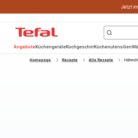
Jetzt i
["OptiGrill","Easy
Fry","Pfanne"]
Tefal
Homepage
Angebote
Küchengeräte
Kochgeschirr
Küchenutensilien
Wä
Homepage
Rezepte
Alle Rezepte
Hähnche