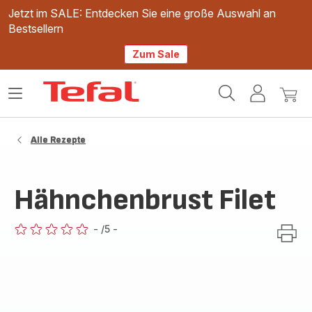
Jetzt im SALE: Entdecken Sie eine große Auswahl an
Bestsellern
Zum Sale
Tefal
Das
Mein
Mein
Homepage
Menü
Konto
Waren
öffnen
Alle Rezepte
Hähnchenbrust Filet
-
/5
-
ratings.0