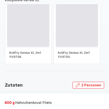
Kompatible Geräte (2)
ActiFry Genius XL 2in1
ActiFry Genius XL 2in1
YV9708
YV9700
Zutaten
2 Personen
400 g
Hähnchenbrust Filets