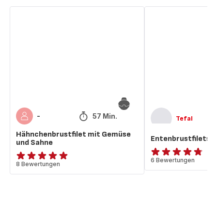
Hähnchenbrustfilet
Entenbrustfilets
mit
Gemüse
und
Sahne
57 Min.
-
Tefal
Hähnchenbrustfilet mit Gemüse
Entenbrustfilets
und Sahne
ratings.4.7
6 Bewertungen
ratings.4.8
8 Bewertungen