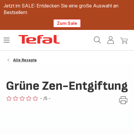
Jetzt im SALE: Entdecken Sie eine große Auswahl an
Bestsellern
Zum Sale
Tefal
Das
Mein
Mein
Homepage
Menü
Konto
Waren
öffnen
Alle Rezepte
Grüne Zen-Entgiftung
-
/5
-
ratings.0