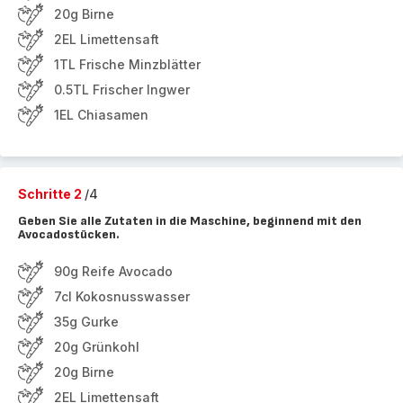
20g Birne
2EL Limettensaft
1TL Frische Minzblätter
0.5TL Frischer Ingwer
1EL Chiasamen
Schritte 2
/4
Geben Sie alle Zutaten in die Maschine, beginnend mit den
Avocadostücken.
90g Reife Avocado
7cl Kokosnusswasser
35g Gurke
20g Grünkohl
20g Birne
2EL Limettensaft