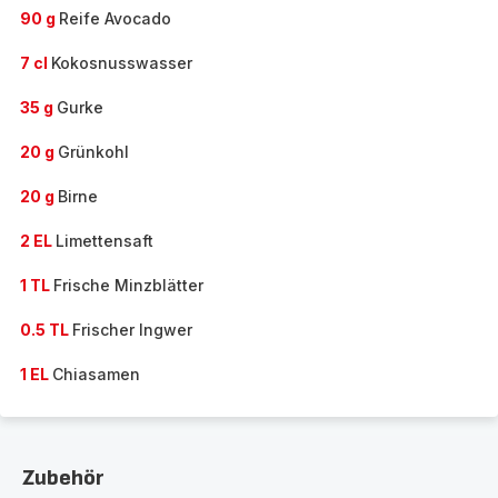
90 g
Reife Avocado
7 cl
Kokosnusswasser
35 g
Gurke
20 g
Grünkohl
20 g
Birne
2 EL
Limettensaft
1 TL
Frische Minzblätter
0.5 TL
Frischer Ingwer
1 EL
Chiasamen
Zubehör