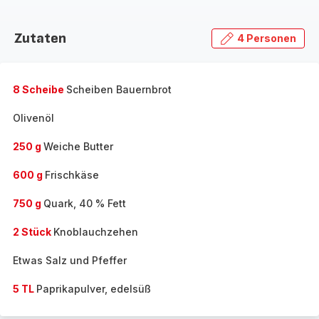
Zutaten
4 Personen
8 Scheibe
Scheiben Bauernbrot
Olivenöl
250 g
Weiche Butter
600 g
Frischkäse
750 g
Quark, 40 % Fett
2 Stück
Knoblauchzehen
Etwas Salz und Pfeffer
5 TL
Paprikapulver, edelsüß