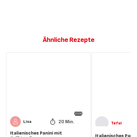
Ähnliche Rezepte
Italienisches
Italienisches
Panini
Panini
mit
mit
Grillgemüse
Grillgemüse
20 Min.
Lisa
Tefal
Italienisches Panini mit
Italienisches Panin