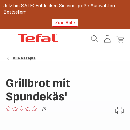
Jetzt im SALE: Entdecken Sie eine große Auswahl an
Bestsellern
Zum Sale
Tefal
Das
Mein
Mein
Homepage
Menü
Konto
Waren
öffnen
Alle Rezepte
Grillbrot mit
Spundekäs'
-
/5
-
ratings.0