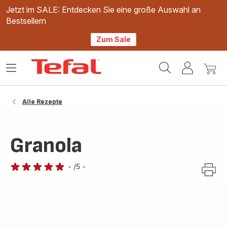
Jetzt im SALE: Entdecken Sie eine große Auswahl an
Bestsellern
Zum Sale
Tefal
Das
Mein
Mein
Homepage
Menü
Konto
Waren
öffnen
Alle Rezepte
Granola
-
/5
-
Bewertung
mit
5
Sternen
(Durchschnitt)