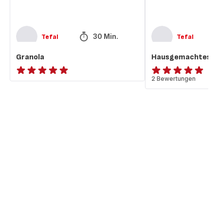
30 Min.
Tefal
Tefal
Granola
Hausgemachtes G
ratings.NaN
Bewertung
2 Bewertungen
mit
5
Sternen
(Durchschnitt)