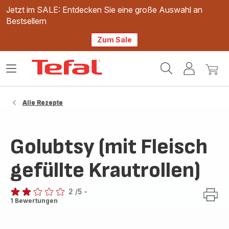
Jetzt im SALE: Entdecken Sie eine große Auswahl an
Bestsellern
Zum Sale
Tefal
Das
Mein
Mein
Homepage
Menü
Konto
Waren
öffnen
Alle Rezepte
Golubtsy (mit Fleisch
gefüllte Krautrollen)
2
/5
-
Bewertung
1 Bewertungen
mit
2