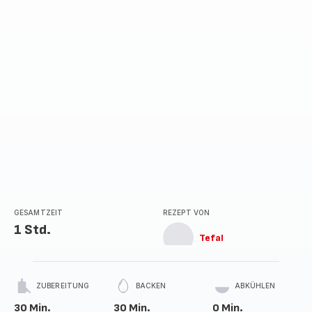
Sternen
(Durchschnitt)
GESAMTZEIT
REZEPT VON
1 Std.
Tefal
ZUBEREITUNG
BACKEN
ABKÜHLEN
30 Min.
30 Min.
0 Min.