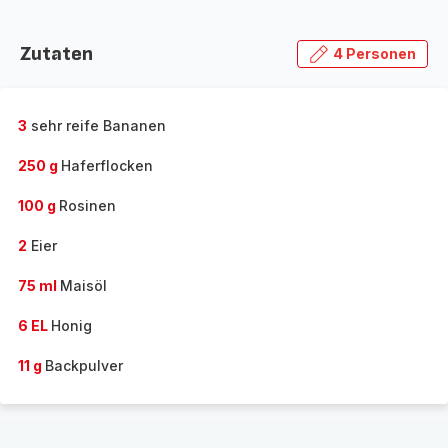
Zutaten
4 Personen
3
sehr reife Bananen
250 g
Haferflocken
100 g
Rosinen
2
Eier
75 ml
Maisöl
6 EL
Honig
11 g
Backpulver