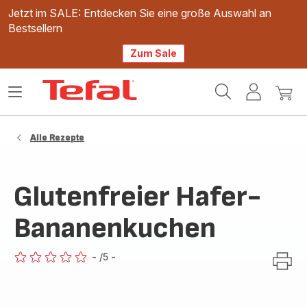
Jetzt im SALE: Entdecken Sie eine große Auswahl an
Bestsellern
Zum Sale
Tefal
Das
Mein
Mein
Homepage
Menü
Konto
Waren
öffnen
Alle Rezepte
Glutenfreier Hafer-
Bananenkuchen
-
/5
-
ratings.0