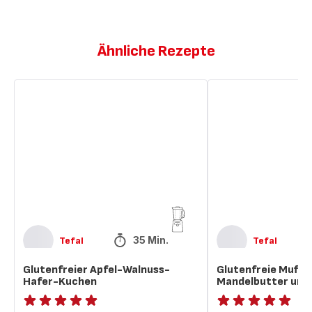
Ähnliche Rezepte
Glutenfreier
Glutenfreie
Apfel-
Muffins
Walnuss-
mit
Hafer-
Mandelbutter
Kuchen
und
Marmelade
35 Min.
Tefal
Tefal
Glutenfreier Apfel-Walnuss-
Glutenfreie Muffin
Hafer-Kuchen
Mandelbutter und