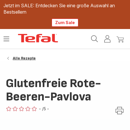
Jetzt im SALE: Entdecken Sie eine große Auswahl an
Bestsellern
Zum Sale
Tefal
Das
Mein
Mein
Homepage
Menü
Konto
Waren
öffnen
Alle Rezepte
Glutenfreie Rote-
Beeren-Pavlova
-
/5
-
ratings.0