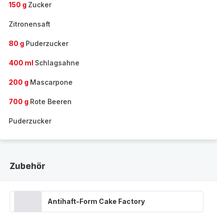
150 g
Zucker
Zitronensaft
80 g
Puderzucker
400 ml
Schlagsahne
200 g
Mascarpone
700 g
Rote Beeren
Puderzucker
Zubehör
Antihaft-Form Cake Factory