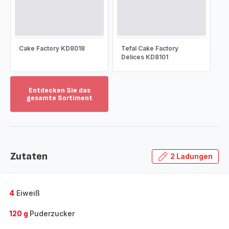
Cake Factory KD8018
Tefal Cake Factory
Délices KD8101
Entdecken Sie das
gesamte Sortiment
Mehr
anzeigen
-
Entdecken
Sie
Zutaten
2 Ladungen
das
gesamte
Sortiment
-
4
Eiweiß
120 g
Puderzucker