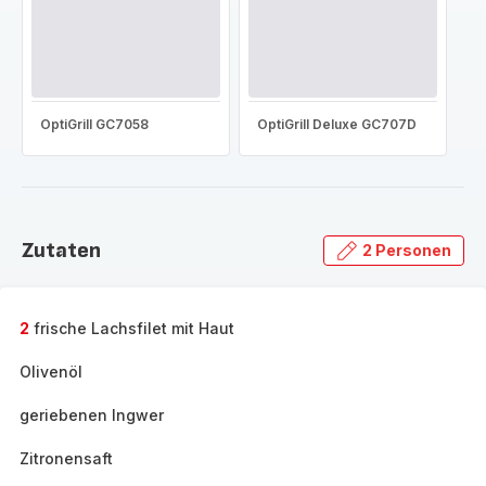
OptiGrill GC7058
OptiGrill Deluxe GC707D
Zutaten
2 Personen
2
frische Lachsfilet mit Haut
Olivenöl
geriebenen Ingwer
Zitronensaft