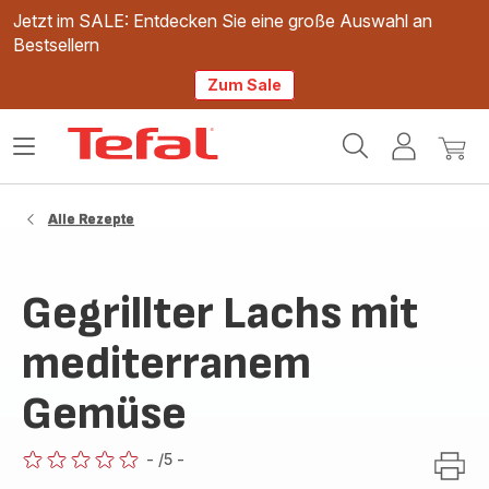
Jetzt im SALE: Entdecken Sie eine große Auswahl an
Bestsellern
Zum Sale
Tefal
Das
Mein
Mein
Homepage
Menü
Konto
Waren
öffnen
Alle Rezepte
Gegrillter Lachs mit
mediterranem
Gemüse
-
/5
-
ratings.0