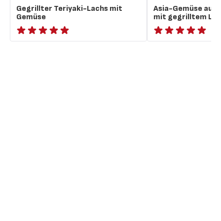
Gegrillter Teriyaki-Lachs mit
Asia-Gemüse aus 
Gemüse
mit gegrilltem La
Bewertung
ratings.NaN
mit
5
Sternen
(Durchschnitt)