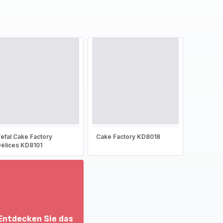
efal Cake Factory
Cake Factory KD8018
élices KD8101
Entdecken Sie das