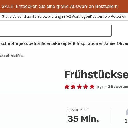
m SALE: Entdecken Sie eine große Auswahl an Bestsellern
Gratis Versand ab 49 Euro
Lieferung in 1-2 Werktagen
Kostenfreie Retouren
schepflege
Zubehör
Service
Rezepte & Inspirationen
Jamie Oliver
cksei-Muffins
Frühstückse
5
/5
-
2 Bewertu
Bewertung
mit
5
Sternen
GESAMTZEIT
(Durchschnitt)
35 Min.
1