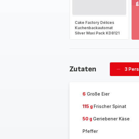
g
M
an
-
Cake Factory Délices
En
Kuchenbackautomat
Silver Maxi Pack KD8121
Si
d
g
So
-
Zutaten
3 Per
Personen
löschen
6
Große Eier
115 g
Frischer Spinat
50 g
Geriebener Käse
Pfeffer