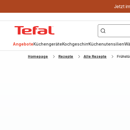
Jetzt i
["OptiGrill","Easy
Fry","Pfanne"]
Tefal
Homepage
Angebote
Küchengeräte
Kochgeschirr
Küchenutensilien
Wä
Homepage
Rezepte
Alle Rezepte
Frühstü