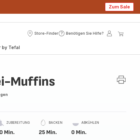
Zum Sale
Store-Finder
Benötigen Sie Hilfe?
Store-
Benötigen
Mein
Mein
Finder
Sie
Konto
Waren
 by Tefal
Hilfe?
i-Muffins
ngen
ZUBEREITUNG
BACKEN
ABKÜHLEN
0 Min.
25 Min.
0 Min.