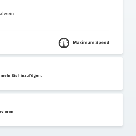
séwein
Maximum Speed
l mehr Eis hinzufügen.
rvieren.