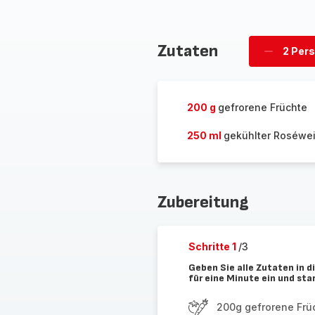
Zutaten
2 Per
Personen
löschen
200 g
gefrorene Früchte
250 ml
gekühlter Roséwe
Zubereitung
Schritte 1
/3
Geben Sie alle Zutaten in 
für eine Minute ein und sta
200g gefrorene Frü