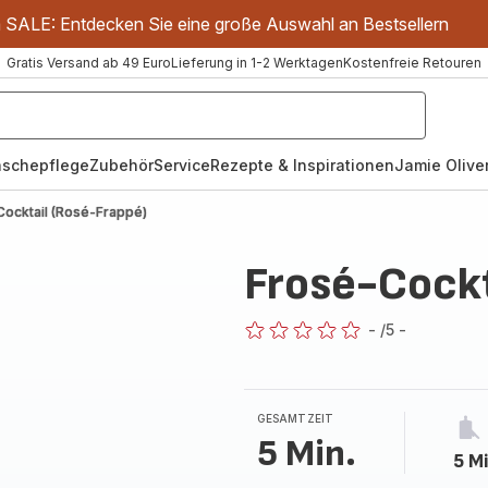
m SALE: Entdecken Sie eine große Auswahl an Bestsellern
Gratis Versand ab 49 Euro
Lieferung in 1-2 Werktagen
Kostenfreie Retouren
schepflege
Zubehör
Service
Rezepte & Inspirationen
Jamie Oliver
Cocktail (Rosé-Frappé)
Frosé-Cockt
-
/5
-
ratings.0
GESAMTZEIT
5 Min.
5 Mi