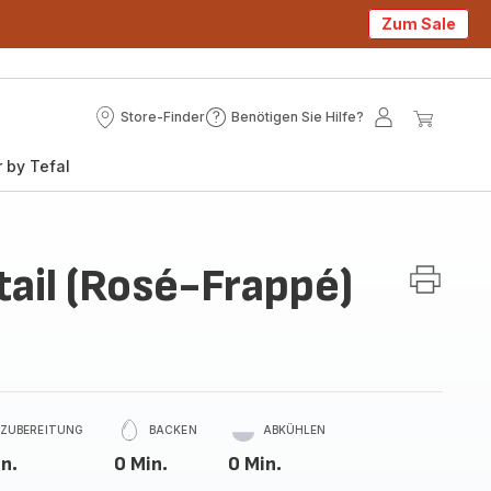
Zum Sale
Store-Finder
Benötigen Sie Hilfe?
Store-
Benötigen
Mein
Mein
Finder
Sie
Konto
Waren
 by Tefal
Hilfe?
ail (Rosé-Frappé)
ZUBEREITUNG
BACKEN
ABKÜHLEN
n.
0 Min.
0 Min.