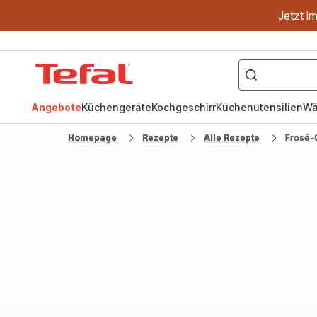
Jetzt i
["OptiGrill","Easy
Fry","Pfanne"]
Tefal
Homepage
Angebote
Küchengeräte
Kochgeschirr
Küchenutensilien
Wä
Homepage
Rezepte
Alle Rezepte
Frosé-