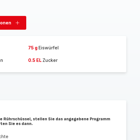
sonen
Personen
hinzufügen
75 g
Eiswürfel
in
0.5 EL
Zucker
die Rührschüssel, stellen Sie das angegebene Programm
rten Sie es dann.
chte