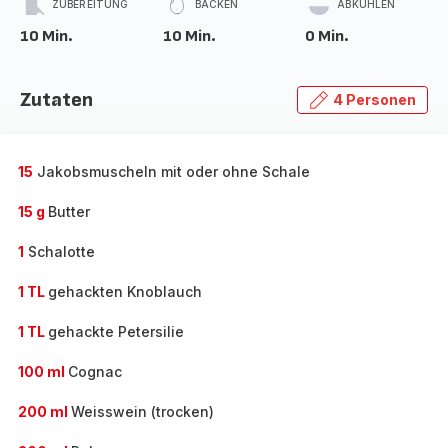
ZUBEREITUNG
BACKEN
ABKÜHLEN
10 Min.
10 Min.
0 Min.
Zutaten
4 Personen
15
Jakobsmuscheln mit oder ohne Schale
15 g
Butter
1
Schalotte
1 TL
gehackten Knoblauch
1 TL
gehackte Petersilie
100 ml
Cognac
200 ml
Weisswein (trocken)