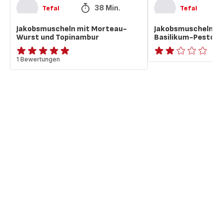
38 Min.
Tefal
Tefal
Jakobsmuscheln mit Morteau-
Jakobsmuscheln mi
Wurst und Topinambur
Basilikum-Pesto
Bewertung
1 Bewertungen
Bewertung
mit
mit
5
2
Sternen
Sternen
(Durchschnitt)
(Durchschnitt)