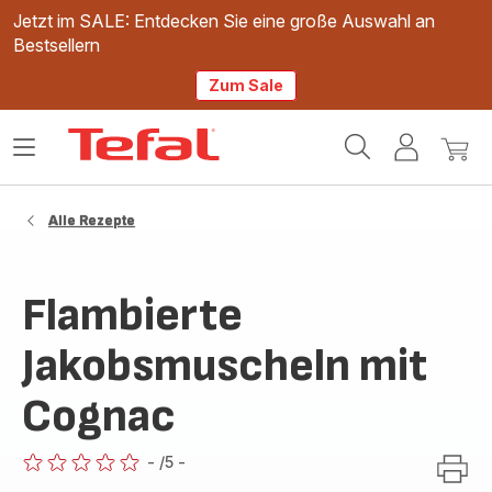
Jetzt im SALE: Entdecken Sie eine große Auswahl an
Bestsellern
Zum Sale
Tefal
Das
Mein
Mein
Homepage
Menü
Konto
Waren
öffnen
Alle Rezepte
Flambierte
Jakobsmuscheln mit
Cognac
-
/5
-
ratings.0