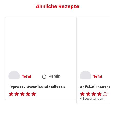
Ähnliche Rezepte
Express-
Apfel-
Brownies
Birnenspalten
mit
mit
Nüssen
Nüssen
41 Min.
Tefal
Tefal
Express-Brownies mit Nüssen
Apfel-Birnenspalt
ratings.NaN
ratings.3.7
4 Bewertungen