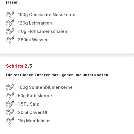
lassen.
160g Gemischte Nusskerne
120g Leinsamen
40g Flohsamenschalen
360ml Wasser
Schritte 2
/5
Die restlichen Zutaten dazu geben und unter kneten
100g Sonnenblumenkerne
50g Kürbiskerne
1.5TL Salz
20ml OlivenÖl
15g Mandelmus