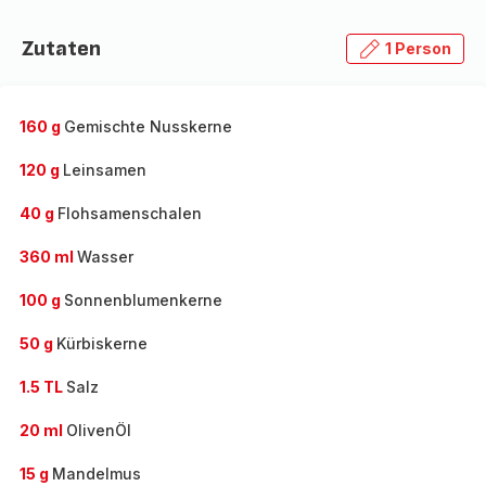
Zutaten
1 Person
160 g
Gemischte Nusskerne
120 g
Leinsamen
40 g
Flohsamenschalen
360 ml
Wasser
100 g
Sonnenblumenkerne
50 g
Kürbiskerne
1.5 TL
Salz
20 ml
OlivenÖl
15 g
Mandelmus