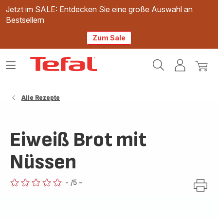
Jetzt im SALE: Entdecken Sie eine große Auswahl an
Bestsellern
Zum Sale
Tefal
Das
Mein
Mein
Homepage
Menü
Konto
Waren
öffnen
Alle Rezepte
Eiweiß Brot mit
Nüssen
-
/5
-
ratings.0