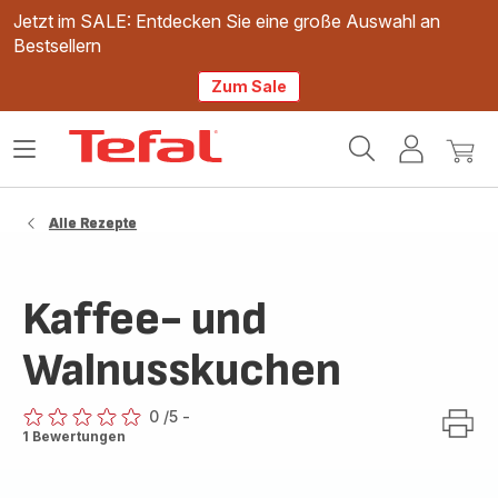
Jetzt im SALE: Entdecken Sie eine große Auswahl an
Bestsellern
Zum Sale
Tefal
Das
Mein
Mein
Homepage
Menü
Konto
Waren
öffnen
Alle Rezepte
Kaffee- und
Walnusskuchen
0
/5
-
ratings.0
1 Bewertungen