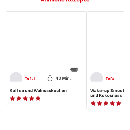
Kaffee
Wake-
und
up
Walnusskuchen
Smoothie
mit
Kaffee
und
Kokosnuss
40 Min.
Tefal
Tefal
Kaffee und Walnusskuchen
Wake-up Smoothie
und Kokosnuss
ratings.NaN
ratings.NaN