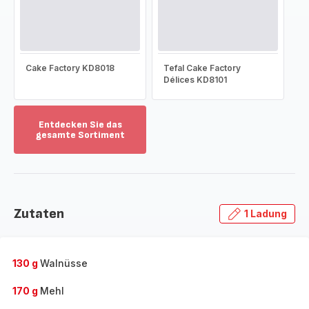
Cake Factory KD8018
Tefal Cake Factory
Délices KD8101
Entdecken Sie das
gesamte Sortiment
Mehr
anzeigen
-
Entdecken
Sie
Zutaten
1 Ladung
das
gesamte
Sortiment
-
130 g
Walnüsse
170 g
Mehl