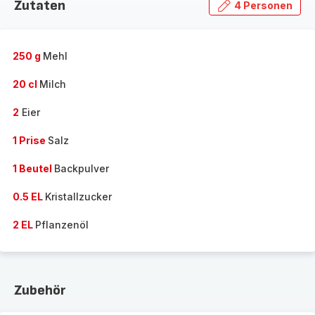
Zutaten
4 Personen
250 g
Mehl
20 cl
Milch
2
Eier
1 Prise
Salz
1 Beutel
Backpulver
0.5 EL
Kristallzucker
2 EL
Pflanzenöl
Zubehör