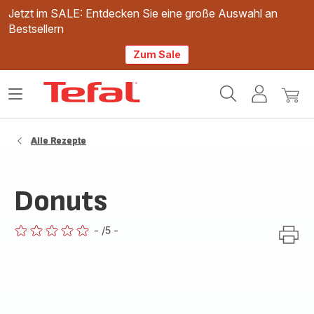
Jetzt im SALE: Entdecken Sie eine große Auswahl an
Bestsellern
Zum Sale
Tefal
Das
Mein
Mein
Homepage
Menü
Konto
Waren
öffnen
Alle Rezepte
Donuts
-
/5
-
ratings.0