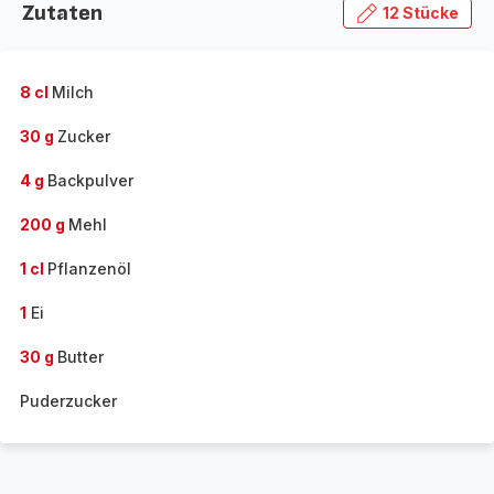
Zutaten
12 Stücke
8 cl
Milch
30 g
Zucker
4 g
Backpulver
200 g
Mehl
1 cl
Pflanzenöl
1
Ei
30 g
Butter
Puderzucker