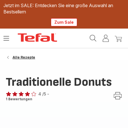
Jetzt im SALE: Entdecken Sie eine große Auswahl an
Bestsellern
Zum Sale
Tefal
Das
Mein
Mein
Homepage
Menü
Konto
Waren
öffnen
Alle Rezepte
Traditionelle Donuts
4
/5
-
Bewertung
1 Bewertungen
mit
4
Sternen
(Durchschnitt)