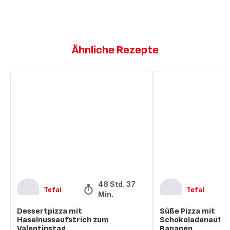
Ähnliche Rezepte
Dessertpizza
Süße
mit
Pizza
Haselnussaufstrich
mit
zum
Schokoladenaufstri
Valentinstag
und
Bananen
48 Std. 37
Tefal
Tefal
Min.
Dessertpizza mit
Süße Pizza mit
Haselnussaufstrich zum
Schokoladenaufst
Valentinstag
Bananen