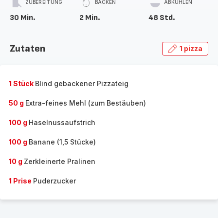
ZUBEREITUNG
BACKEN
ABKÜHLEN
30 Min.
2 Min.
48 Std.
Zutaten
1 pizza
1 Stück
Blind gebackener Pizzateig
50 g
Extra-feines Mehl (zum Bestäuben)
100 g
Haselnussaufstrich
100 g
Banane (1,5 Stücke)
10 g
Zerkleinerte Pralinen
1 Prise
Puderzucker