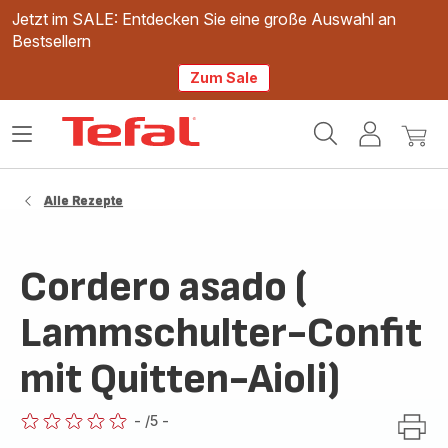
Jetzt im SALE: Entdecken Sie eine große Auswahl an
Bestsellern
Zum Sale
Tefal
Das
Mein
Mein
Homepage
Menü
Konto
Waren
öffnen
Alle Rezepte
Cordero asado (
Lammschulter-Confit
mit Quitten-Aioli)
-
/5
-
ratings.0