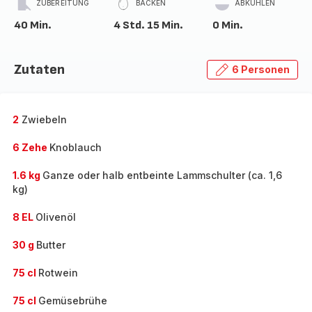
ZUBEREITUNG
BACKEN
ABKÜHLEN
40 Min.
4 Std. 15 Min.
0 Min.
Zutaten
6 Personen
2
Zwiebeln
6 Zehe
Knoblauch
1.6 kg
Ganze oder halb entbeinte Lammschulter (ca. 1,6
kg)
8 EL
Olivenöl
30 g
Butter
75 cl
Rotwein
75 cl
Gemüsebrühe