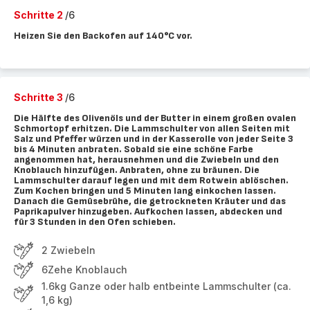
Schritte 2
/6
Heizen Sie den Backofen auf 140°C vor.
Schritte 3
/6
Die Hälfte des Olivenöls und der Butter in einem großen ovalen
Schmortopf erhitzen. Die Lammschulter von allen Seiten mit
Salz und Pfeffer würzen und in der Kasserolle von jeder Seite 3
bis 4 Minuten anbraten. Sobald sie eine schöne Farbe
angenommen hat, herausnehmen und die Zwiebeln und den
Knoblauch hinzufügen. Anbraten, ohne zu bräunen. Die
Lammschulter darauf legen und mit dem Rotwein ablöschen.
Zum Kochen bringen und 5 Minuten lang einkochen lassen.
Danach die Gemüsebrühe, die getrockneten Kräuter und das
Paprikapulver hinzugeben. Aufkochen lassen, abdecken und
für 3 Stunden in den Ofen schieben.
2 Zwiebeln
6Zehe Knoblauch
1.6kg Ganze oder halb entbeinte Lammschulter (ca.
1,6 kg)