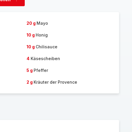
Personen
hinzufügen
20 g
Mayo
10 g
Honig
10 g
Chilisauce
4
Käsescheiben
5 g
Pfeffer
2 g
Kräuter der Provence