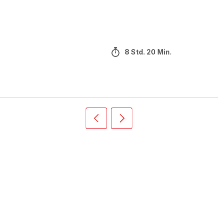
8 Std. 20 Min.
Vorherige
Weiter
Recipe
Recipe
card
card
slider
slider