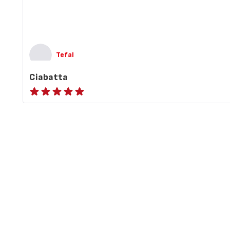
Tefal
Ciabatta
ratings.NaN