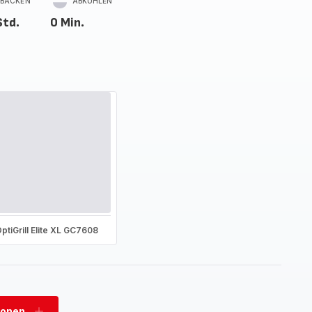
BACKEN
ABKÜHLEN
Std.
0 Min.
ptiGrill Elite XL GC7608
sonen