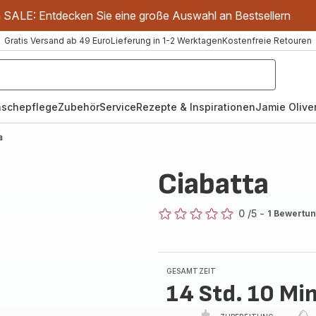
m SALE: Entdecken Sie eine große Auswahl an Bestsellern
Gratis Versand ab 49 Euro
Lieferung in 1-2 Werktagen
Kostenfreie Retouren
schepflege
Zubehör
Service
Rezepte & Inspirationen
Jamie Oliver
a
Ciabatta
0
/5
-
1 Bewertu
ratings.0
GESAMTZEIT
14 Std. 10 Min