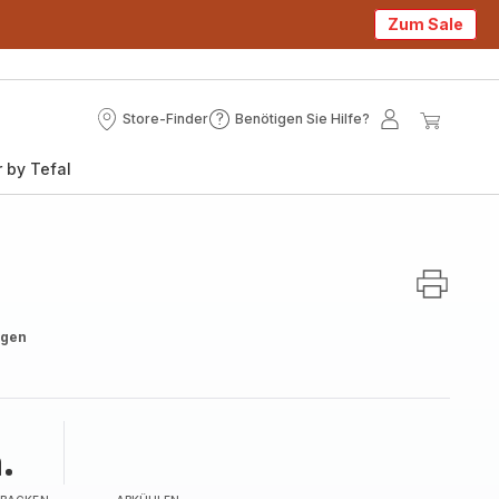
Zum Sale
Store-Finder
Benötigen Sie Hilfe?
Store-
Benötigen
Mein
Mein
Finder
Sie
Konto
Waren
 by Tefal
Hilfe?
ngen
.