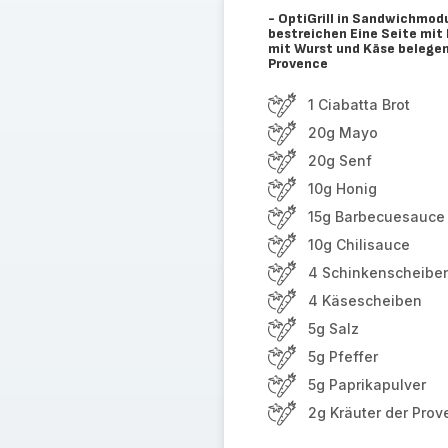
- OptiGrill in Sandwichmod
bestreichen Eine Seite mit 
mit Wurst und Käse belegen 
Provence
1 Ciabatta Brot
20g Mayo
20g Senf
10g Honig
15g Barbecuesauce
10g Chilisauce
4 Schinkenscheibe
4 Käsescheiben
5g Salz
5g Pfeffer
5g Paprikapulver
2g Kräuter der Pro