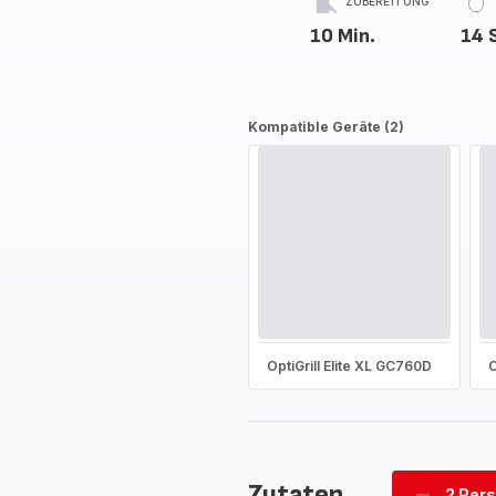
ZUBEREITUNG
10 Min.
14 
Kompatible Geräte (2)
OptiGrill Elite XL GC760D
O
Zutaten
2 Per