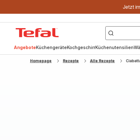
Jetzt i
["OptiGrill","Easy
Fry","Pfanne"]
Tefal
Homepage
Angebote
Küchengeräte
Kochgeschirr
Küchenutensilien
Wä
Homepage
Rezepte
Alle Rezepte
Ciabatt