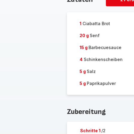
Personen
löschen
1
Ciabatta Brot
20 g
Senf
15 g
Barbecuesauce
4
Schinkenscheiben
5 g
Salz
5 g
Paprikapulver
Zubereitung
Schritte 1
/2