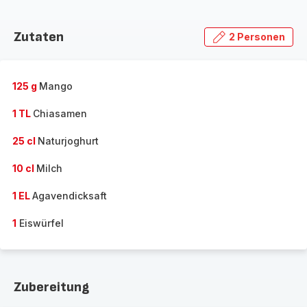
Zutaten
2 Personen
125 g
Mango
1 TL
Chiasamen
25 cl
Naturjoghurt
10 cl
Milch
1 EL
Agavendicksaft
1
Eiswürfel
Zubereitung