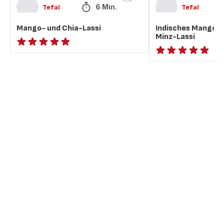
6 Min.
Tefal
Tefal
Mango- und Chia-Lassi
Indisches Mango-
Minz-Lassi
ratings.NaN
ratings.NaN