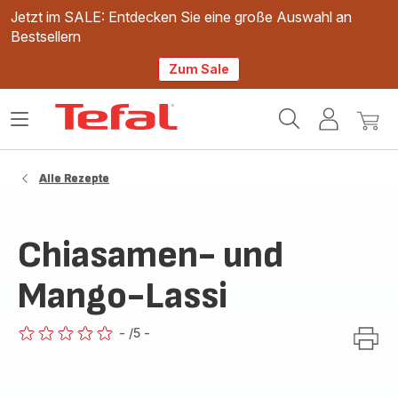
Jetzt im SALE: Entdecken Sie eine große Auswahl an
Bestsellern
Zum Sale
Tefal
Das
Mein
Mein
Homepage
Menü
Konto
Waren
öffnen
Alle Rezepte
Chiasamen- und
Mango-Lassi
-
/5
-
ratings.0