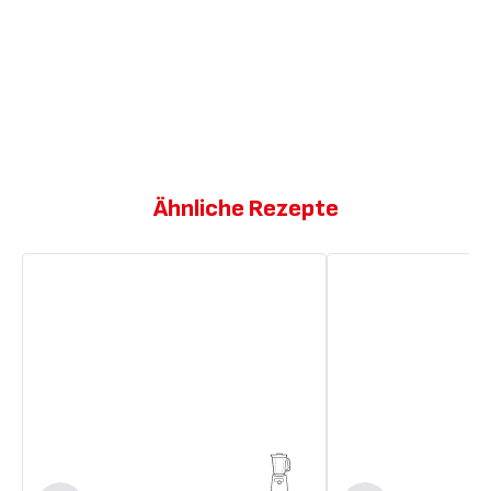
Ähnliche Rezepte
Mango-
Indisches
und
Mango-
Chia-
Bananen-
Lassi
und
Minz-
Lassi