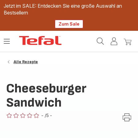
Jetzt im SALE: Entdecken Sie eine große Auswahl an
Bestsellern
Zum Sale
Tefal
Das
Mein
Mein
Homepage
Menü
Konto
Waren
öffnen
Alle Rezepte
Cheeseburger
Sandwich
-
/5
-
ratings.0