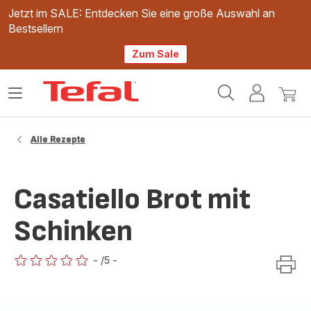
Jetzt im SALE: Entdecken Sie eine große Auswahl an
Bestsellern
Zum Sale
Tefal
Das
Mein
Mein
Homepage
Menü
Konto
Waren
öffnen
Alle Rezepte
Casatiello Brot mit
Schinken
-
/5
-
ratings.0