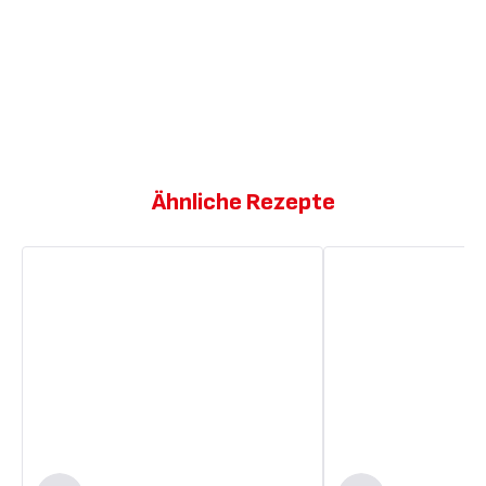
Ähnliche Rezepte
Käsetoast
Gebratenes
mit
Brot
Schinken
mit
Schweinefleisch