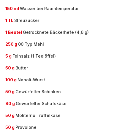
150 ml
Wasser bei Raumtemperatur
1 TL
Streuzucker
1 Beutel
Getrocknete Bäckerhefe (4,6 g)
250 g
00 Typ Mehl
5 g
Feinsalz (1 Teelöffel)
50 g
Butter
100 g
Napoli-Wurst
50 g
Gewürfelter Schinken
80 g
Gewürfelter Schafskäse
50 g
Moliterno Trüffelkäse
50 g
Provolone