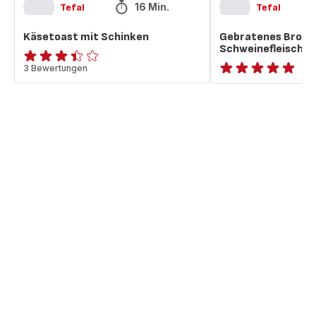
16 Min.
Tefal
Tefal
Käsetoast mit Schinken
Gebratenes Brot 
Schweinefleisch
ratings.3.4
3 Bewertungen
ratings.NaN