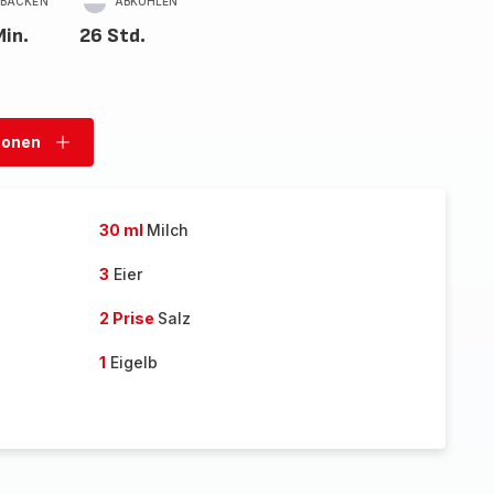
BACKEN
ABKÜHLEN
Min.
26 Std.
sonen
Personen
hinzufügen
30 ml
Milch
3
Eier
2 Prise
Salz
1
Eigelb