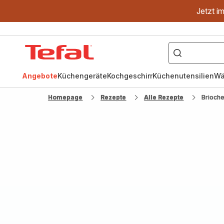
Jetzt i
["OptiGrill","Easy
Fry","Pfanne"]
Tefal
Homepage
Angebote
Küchengeräte
Kochgeschirr
Küchenutensilien
Wä
Homepage
Rezepte
Alle Rezepte
Brioch