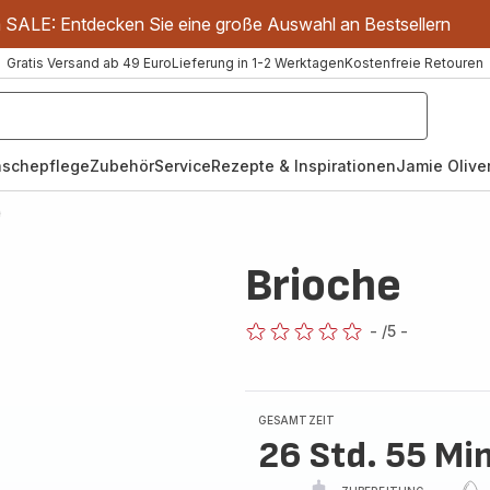
m SALE: Entdecken Sie eine große Auswahl an Bestsellern
Gratis Versand ab 49 Euro
Lieferung in 1-2 Werktagen
Kostenfreie Retouren
schepflege
Zubehör
Service
Rezepte & Inspirationen
Jamie Oliver
e
Brioche
-
/5
-
ratings.0
GESAMTZEIT
26 Std. 55 Min