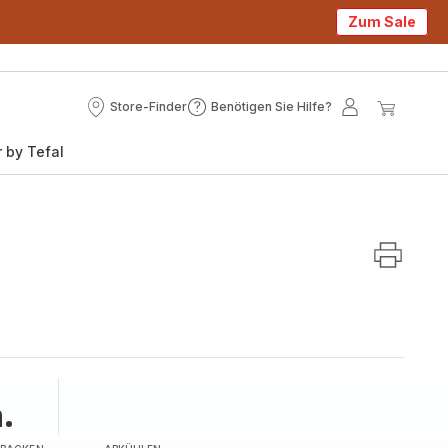
Zum Sale
Store-Finder
Benötigen Sie Hilfe?
Store-
Benötigen
Mein
Mein
Finder
Sie
Konto
Waren
 by Tefal
Hilfe?
.