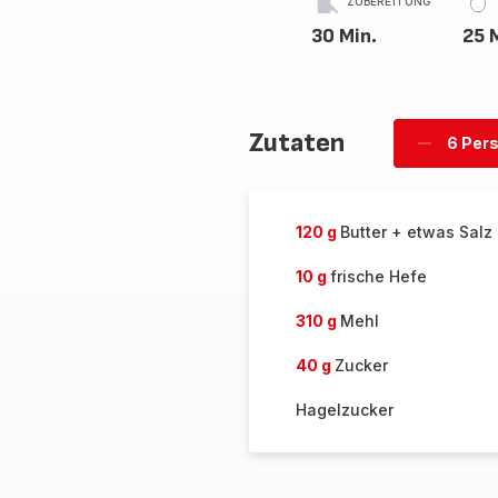
ZUBEREITUNG
30 Min.
25 
Zutaten
6 Per
Personen
löschen
120 g
Butter + etwas Salz
10 g
frische Hefe
310 g
Mehl
40 g
Zucker
Hagelzucker