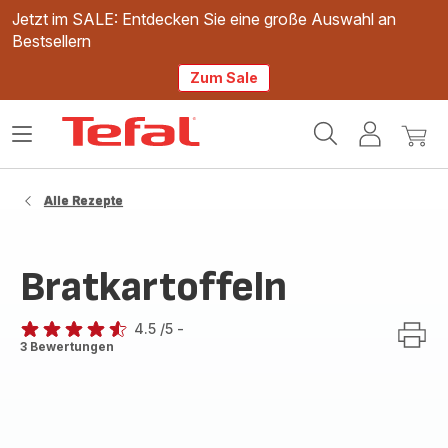
Jetzt im SALE: Entdecken Sie eine große Auswahl an
Bestsellern
Zum Sale
Tefal
Das
Mein
Mein
Homepage
Menü
Konto
Waren
öffnen
Alle Rezepte
Bratkartoffeln
4.5
/5
-
ratings.4.5
3 Bewertungen