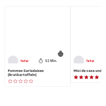
Pommes
Mici
Sarladaises
de
(Bratkartoffeln)
casa
und
Bratkartoffeln
52 Min.
Tefal
Tefal
Pommes Sarladaises
Mici de casa und B
(Bratkartoffeln)
ratings.NaN
ratings.0