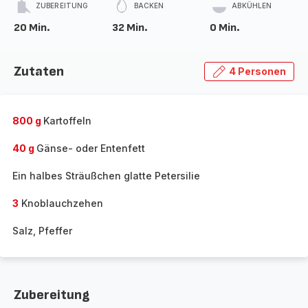
ZUBEREITUNG
BACKEN
ABKÜHLEN
20 Min.
32 Min.
0 Min.
Zutaten
4 Personen
800 g
Kartoffeln
40 g
Gänse- oder Entenfett
Ein halbes Sträußchen glatte Petersilie
3
Knoblauchzehen
Salz, Pfeffer
Zubereitung