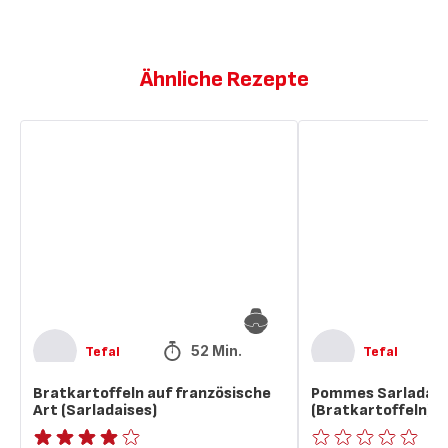
Ähnliche Rezepte
Bratkartoffeln
Pommes
auf
Sarladaises
französische
(Bratkartoffeln)
Art
(Sarladaises)
52 Min.
Tefal
Tefal
Bratkartoffeln auf französische
Pommes Sarladais
Art (Sarladaises)
(Bratkartoffeln)