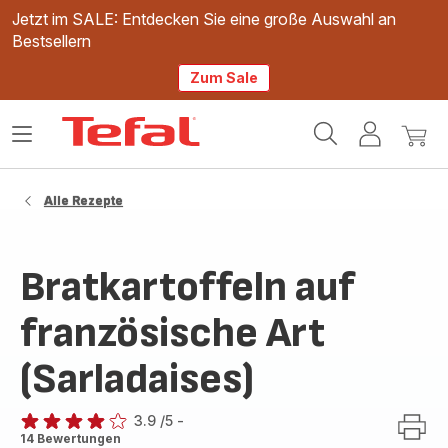
Jetzt im SALE: Entdecken Sie eine große Auswahl an
Bestsellern
Zum Sale
Tefal
Das
Mein
Mein
Homepage
Menü
Konto
Waren
öffnen
Alle Rezepte
Bratkartoffeln auf
französische Art
(Sarladaises)
3.9
/5
-
ratings.3.9
14 Bewertungen