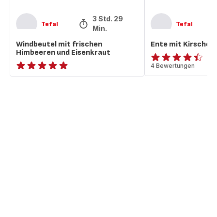
3 Std. 29
Tefal
Tefal
Min.
Windbeutel mit frischen
Ente mit Kirschen
Himbeeren und Eisenkraut
ratings.4.4
4 Bewertungen
ratings.NaN