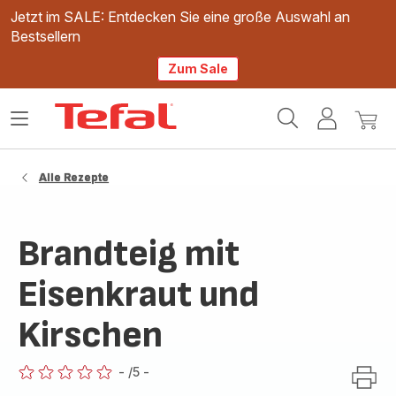
Jetzt im SALE: Entdecken Sie eine große Auswahl an
Bestsellern
Zum Sale
Tefal
Das
Mein
Mein
Homepage
Menü
Konto
Waren
öffnen
Alle Rezepte
Brandteig mit
Eisenkraut und
Kirschen
-
/5
-
ratings.0