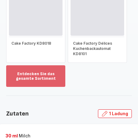
Cake Factory KD8018
Cake Factory Délices
Kuchenbackautomat
KD8101
Entdecken Sie das
gesamte Sortiment
Mehr
anzeigen
-
Entdecken
Sie
Zutaten
1 Ladung
das
gesamte
Sortiment
-
30 ml
Milch