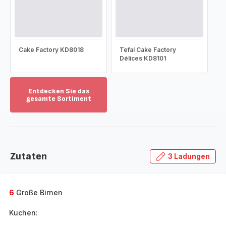
Cake Factory KD8018
Tefal Cake Factory
Délices KD8101
Entdecken Sie das
gesamte Sortiment
Mehr
anzeigen
-
Entdecken
Sie
Zutaten
3 Ladungen
das
gesamte
Sortiment
-
6
Große Birnen
Kuchen: