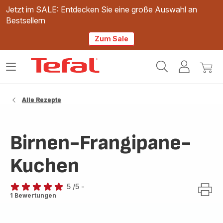
Jetzt im SALE: Entdecken Sie eine große Auswahl an
Bestsellern
Zum Sale
Tefal
Das
Mein
Mein
Homepage
Menü
Konto
Waren
öffnen
Alle Rezepte
Birnen-Frangipane-
Kuchen
5
/5
-
Bewertung
1 Bewertungen
mit
5