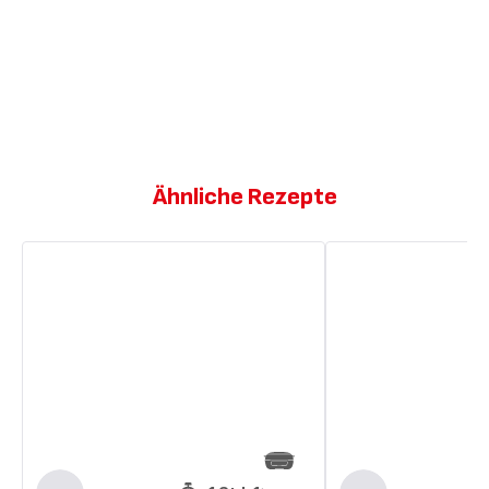
Ähnliche Rezepte
Schokoladen-
Mandel-
Birnen-
Birnen-
Kuchen
Kuchen