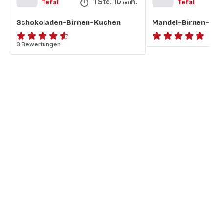
1 Std. 10 Min.
Tefal
Tefal
Schokoladen-Birnen-Kuchen
Mandel-Birnen-K
ratings.4.5
3 Bewertungen
ratings.NaN