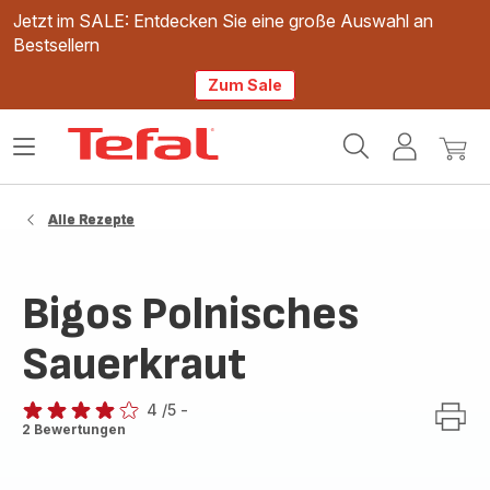
Jetzt im SALE: Entdecken Sie eine große Auswahl an
Bestsellern
Zum Sale
Tefal
Das
Mein
Mein
Homepage
Menü
Konto
Waren
öffnen
Alle Rezepte
Bigos Polnisches
Sauerkraut
4
/5
-
Bewertung
2 Bewertungen
mit
4