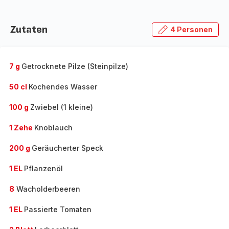
Zutaten
4 Personen
7 g
Getrocknete Pilze (Steinpilze)
50 cl
Kochendes Wasser
100 g
Zwiebel (1 kleine)
1 Zehe
Knoblauch
200 g
Geräucherter Speck
1 EL
Pflanzenöl
8
Wacholderbeeren
1 EL
Passierte Tomaten