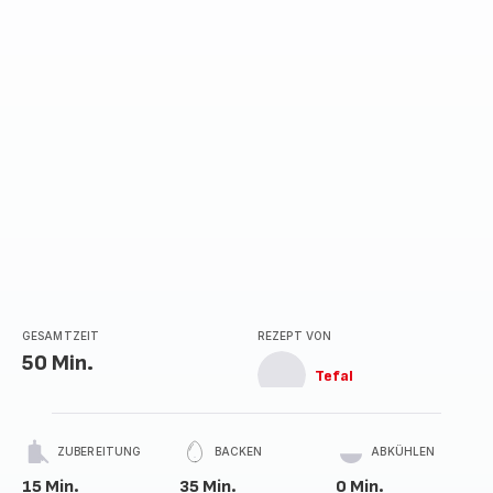
Sternen
(Durchschnitt)
GESAMTZEIT
REZEPT VON
50 Min.
Tefal
ZUBEREITUNG
BACKEN
ABKÜHLEN
15 Min.
35 Min.
0 Min.