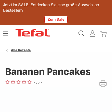
Jetzt im SALE: Entdecken Sie eine große Auswahl an
Bestsellern
Zum Sale
Tefal
Das
Mein
Mein
Homepage
Menü
Konto
Waren
öffnen
Alle Rezepte
Bananen Pancakes
-
/5
-
ratings.0