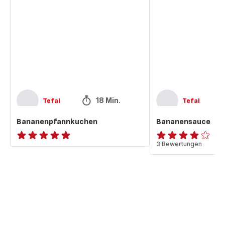
18 Min.
Tefal
Tefal
Bananenpfannkuchen
Bananensauce
ratings.NaN
ratings.3.8
3 Bewertungen