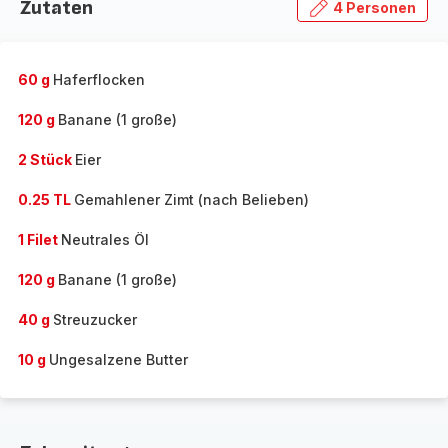
Zutaten
4 Personen
60 g
Haferflocken
120 g
Banane (1 große)
2 Stück
Eier
0.25 TL
Gemahlener Zimt (nach Belieben)
1 Filet
Neutrales Öl
120 g
Banane (1 große)
40 g
Streuzucker
10 g
Ungesalzene Butter