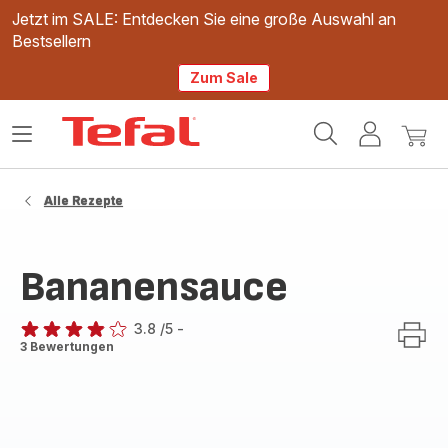
Jetzt im SALE: Entdecken Sie eine große Auswahl an
Bestsellern
Zum Sale
Tefal
Das
Mein
Mein
Homepage
Menü
Konto
Waren
öffnen
Alle Rezepte
Bananensauce
3.8
/5
-
ratings.3.8
3 Bewertungen