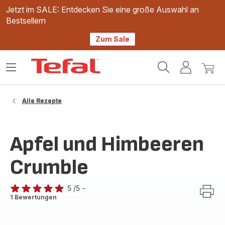
Jetzt im SALE: Entdecken Sie eine große Auswahl an
Bestsellern
Zum Sale
Tefal
Das
Mein
Mein
Homepage
Menü
Konto
Waren
öffnen
Alle Rezepte
Apfel und Himbeeren
Crumble
5
/5
-
Bewertung
1 Bewertungen
mit
5