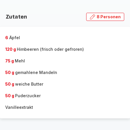
Zutaten
8 Personen
6
Äpfel
120 g
Himbeeren (frisch oder gefroren)
75 g
Mehl
50 g
gemahlene Mandeln
50 g
weiche Butter
50 g
Puderzucker
Vanilleextrakt