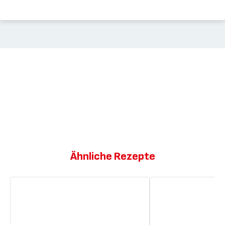
Ähnliche Rezepte
Apfel-
Himbeeren-
Crumble
und
Pistazienkuchen