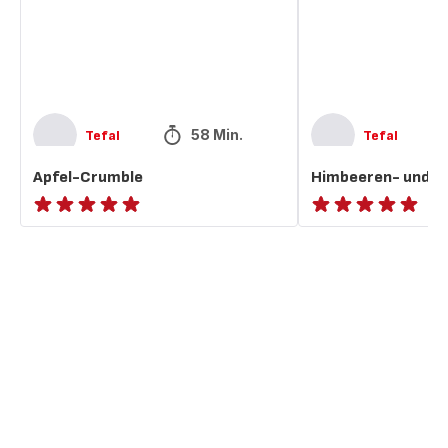
58 Min.
Tefal
Tefal
Apfel-Crumble
Himbeeren- und P
ratings.NaN
ratings.NaN