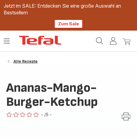
Jetzt im SALE: Entdecken Sie eine große Auswahl an
Bestsellern
Zum Sale
Tefal
Das
Mein
Mein
Homepage
Menü
Konto
Waren
öffnen
Alle Rezepte
Ananas-Mango-
Burger-Ketchup
-
/5
-
ratings.0