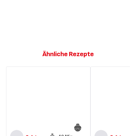
Ähnliche Rezepte
Ananas
Gebackene
mit
Ananas
Mango
und
Mangos