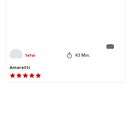
43 Min.
Tefal
Amaretti
ratings.NaN