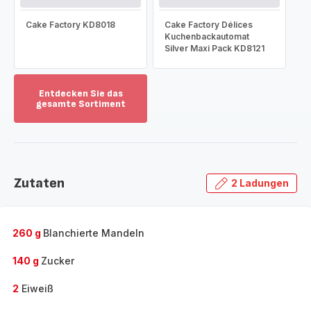
Cake Factory KD8018
Cake Factory Délices
Kuchenbackautomat
Silver Maxi Pack KD8121
Entdecken Sie das
gesamte Sortiment
Mehr
anzeigen
-
Entdecken
Sie
Zutaten
2 Ladungen
das
gesamte
Sortiment
-
260 g
Blanchierte Mandeln
140 g
Zucker
2
Eiweiß