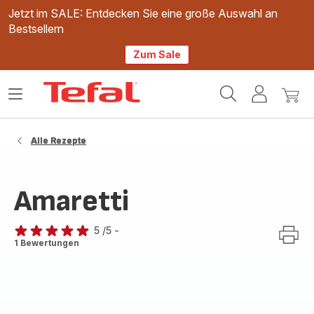
Jetzt im SALE: Entdecken Sie eine große Auswahl an
Bestsellern
Zum Sale
Tefal
Das
Mein
Mein
Homepage
Menü
Konto
Waren
öffnen
Alle Rezepte
Amaretti
5
/5
-
Bewertung
1 Bewertungen
mit
5
Sternen
(Durchschnitt)