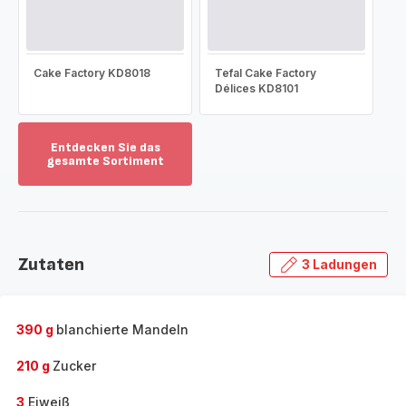
Cake Factory KD8018
Tefal Cake Factory
Délices KD8101
Entdecken Sie das
gesamte Sortiment
Mehr
anzeigen
-
Entdecken
Sie
Zutaten
3 Ladungen
das
gesamte
Sortiment
-
390 g
blanchierte Mandeln
210 g
Zucker
3
Eiweiß