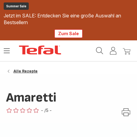
Summer Sale
Jetzt im SALE: Entdecken Sie eine große Auswahl an
Bestsellern
Zum Sale
Tefal
Das
Mein
Mein
Homepage
Menü
Konto
Waren
öffnen
Alle Rezepte
Amaretti
-
/5
-
ratings.0