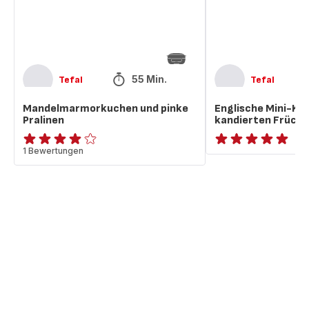
und
Rum
55 Min.
Tefal
Tefal
Mandelmarmorkuchen und pinke
Englische Mini-Ku
Pralinen
kandierten Früch
Bewertung
1 Bewertungen
ratings.NaN
mit
4
Sternen
(Durchschnitt)