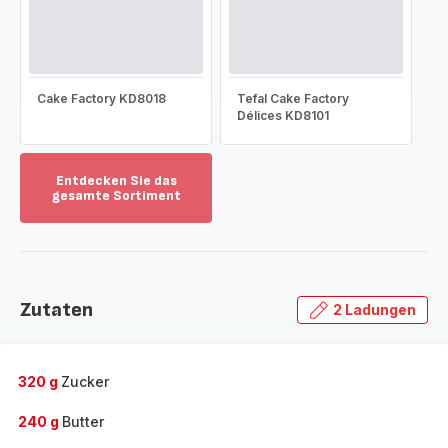
Cake Factory KD8018
Tefal Cake Factory
Délices KD8101
Entdecken Sie das
gesamte Sortiment
Mehr
anzeigen
-
Entdecken
Sie
Zutaten
2 Ladungen
das
gesamte
Sortiment
-
320 g
Zucker
240 g
Butter