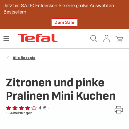
Jetzt im SALE: Entdecken Sie eine große Auswahl an
Bestsellern
Zum Sale
Tefal
Das
Mein
Mein
Homepage
Menü
Konto
Waren
öffnen
Alle Rezepte
Zitronen und pinke
Pralinen Mini Kuchen
4
/5
-
Bewertung
1 Bewertungen
mit
4