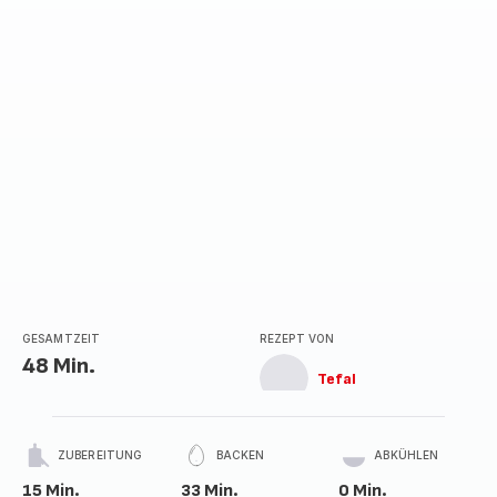
Sternen
(Durchschnitt)
GESAMTZEIT
REZEPT VON
48 Min.
Tefal
ZUBEREITUNG
BACKEN
ABKÜHLEN
15 Min.
33 Min.
0 Min.