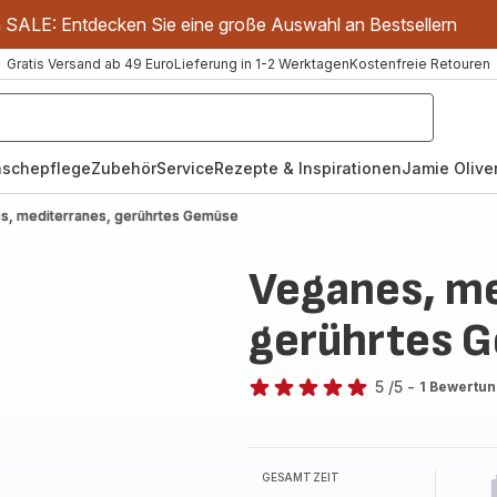
m SALE: Entdecken Sie eine große Auswahl an Bestsellern
Gratis Versand ab 49 Euro
Lieferung in 1-2 Werktagen
Kostenfreie Retouren
schepflege
Zubehör
Service
Rezepte & Inspirationen
Jamie Oliver
s, mediterranes, gerührtes Gemüse
Veganes, me
gerührtes 
5
/5
-
1 Bewertu
Bewertung
mit
5
Sternen
GESAMTZEIT
(Durchschnitt)