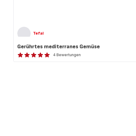
Tefal
Gerührtes mediterranes Gemüse
4 Bewertungen
Bewertung
mit
5
Sternen
(Durchschnitt)