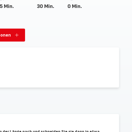
5 Min.
30 Min.
0 Min.
sonen
Personen
hinzufügen
n der Länge nach und schneiden Sie sie dann in etwa