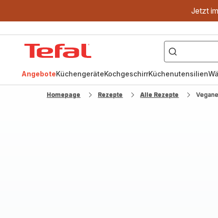
Jetzt i
["OptiGrill","Easy
Fry","Pfanne"]
Tefal
Homepage
Angebote
Küchengeräte
Kochgeschirr
Küchenutensilien
Wä
Homepage
Rezepte
Alle Rezepte
Vegane