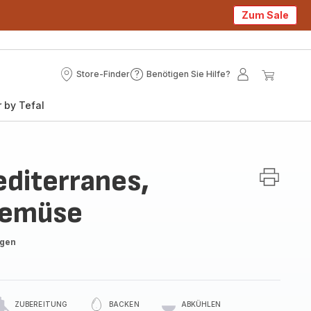
Zum Sale
Store-Finder
Benötigen Sie Hilfe?
Store-
Benötigen
Mein
Mein
Finder
Sie
Konto
Waren
 by Tefal
Hilfe?
diterranes,
Gemüse
ngen
ZUBEREITUNG
BACKEN
ABKÜHLEN