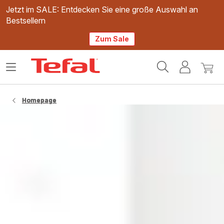
Jetzt im SALE: Entdecken Sie eine große Auswahl an
Bestsellern
Zum Sale
Tefal
Das
Mein
Mein
Homepage
Menü
Konto
Waren
öffnen
Homepage