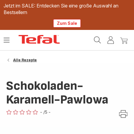
Jetzt im SALE: Entdecken Sie eine große Auswahl an
Bestsellern
Zum Sale
Tefal
Das
Mein
Mein
Homepage
Menü
Konto
Waren
öffnen
Alle Rezepte
Schokoladen-
Karamell-Pawlowa
-
/5
-
ratings.0