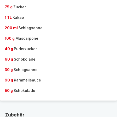
75 g
Zucker
1 TL
Kakao
200 ml
Schlagsahne
100 g
Mascarpone
40 g
Puderzucker
60 g
Schokolade
30 g
Schlagsahne
90 g
Karamellsauce
50 g
Schokolade
Zubehör