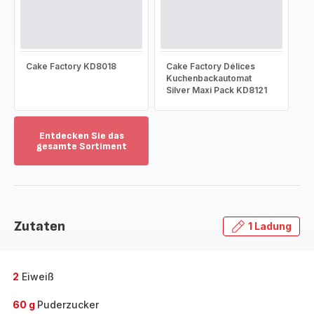
Cake Factory KD8018
Cake Factory Délices
Kuchenbackautomat
Silver Maxi Pack KD8121
Entdecken Sie das
gesamte Sortiment
Mehr
anzeigen
-
Entdecken
Sie
Zutaten
1 Ladung
das
gesamte
Sortiment
-
2
Eiweiß
60 g
Puderzucker