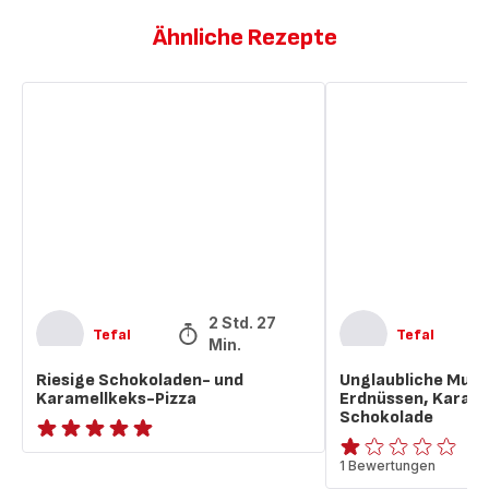
Ähnliche Rezepte
Riesige
Unglaubliche
Schokoladen-
Muffins
und
mit
Karamellkeks-
Erdnüssen,
Pizza
Karamell
und
Schokolade
2 Std. 27
Tefal
Tefal
Min.
Riesige Schokoladen- und
Unglaubliche Muff
Karamellkeks-Pizza
Erdnüssen, Karame
Schokolade
ratings.NaN
Bewertung
1 Bewertungen
mit