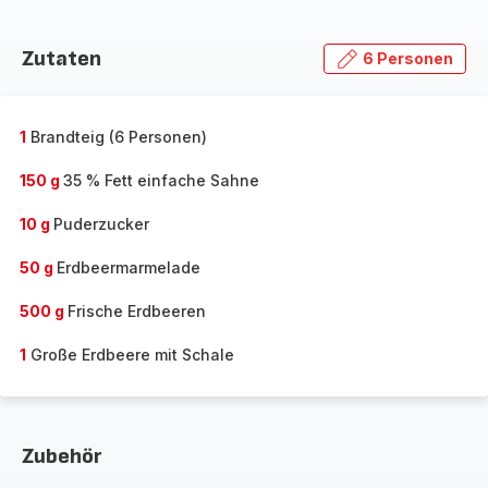
Zutaten
6 Personen
1
Brandteig (6 Personen)
150 g
35 % Fett einfache Sahne
10 g
Puderzucker
50 g
Erdbeermarmelade
500 g
Frische Erdbeeren
1
Große Erdbeere mit Schale
Zubehör