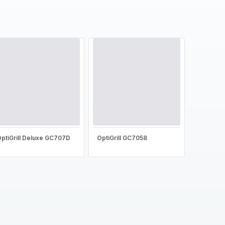
ptiGrill Deluxe GC707D
OptiGrill GC7058