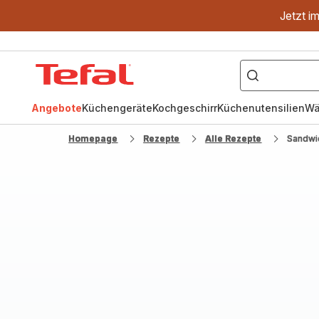
Jetzt i
["OptiGrill","Easy
Fry","Pfanne"]
Tefal
Homepage
Angebote
Küchengeräte
Kochgeschirr
Küchenutensilien
Wä
Homepage
Rezepte
Alle Rezepte
Sandwic