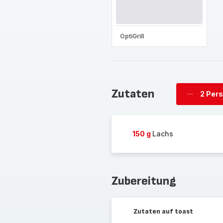
OptiGrill
Zutaten
2 Per
Personen
löschen
150 g
Lachs
Zubereitung
Zutaten auf toast