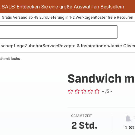
m SALE: Entdecken Sie eine große Auswahl an Bestsellern
Gratis Versand ab 49 Euro
Lieferung in 1-2 Werktagen
Kostenfreie Retouren
schepflege
Zubehör
Service
Rezepte & Inspirationen
Jamie Oliver
h mit lachs
Sandwich mi
-
/5
-
ratings.0
GESAMTZEIT
2 Std.
1 St