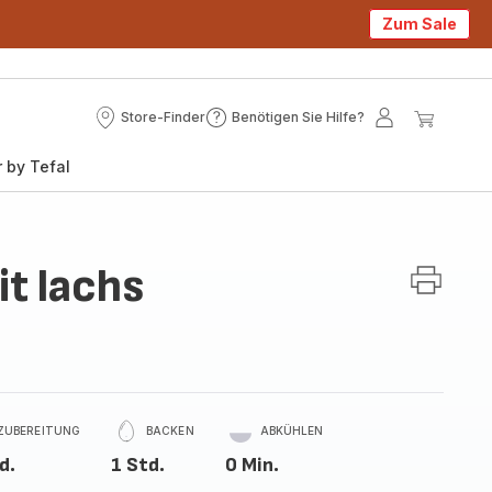
Zum Sale
Store-Finder
Benötigen Sie Hilfe?
Store-
Benötigen
Mein
Mein
Finder
Sie
Konto
Waren
 by Tefal
Hilfe?
t lachs
ZUBEREITUNG
BACKEN
ABKÜHLEN
d.
1 Std.
0 Min.