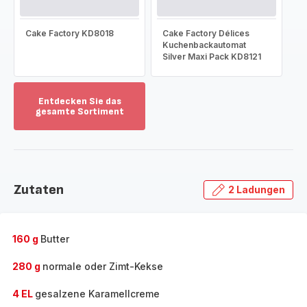
Cake Factory KD8018
Cake Factory Délices
Kuchenbackautomat
Silver Maxi Pack KD8121
Entdecken Sie das
gesamte Sortiment
Mehr
anzeigen
-
Entdecken
Sie
Zutaten
2 Ladungen
das
gesamte
Sortiment
-
160 g
Butter
280 g
normale oder Zimt-Kekse
4 EL
gesalzene Karamellcreme