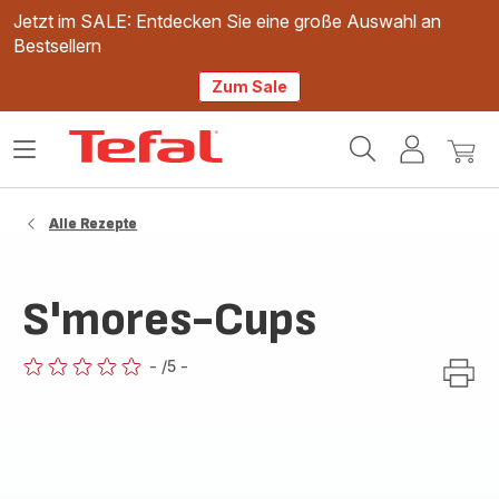
Jetzt im SALE: Entdecken Sie eine große Auswahl an
Bestsellern
Zum Sale
Tefal
Das
Mein
Mein
Homepage
Menü
Konto
Waren
öffnen
Alle Rezepte
S'mores-Cups
-
/5
-
ratings.0