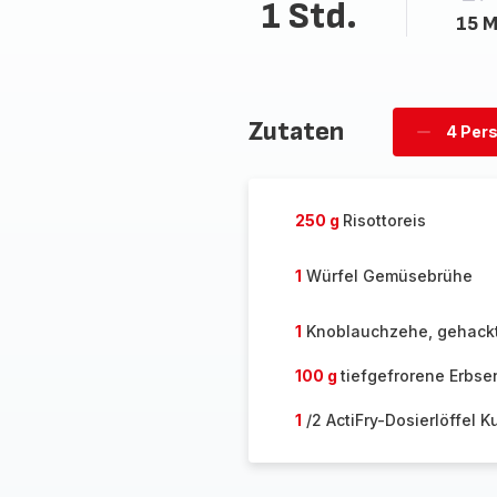
1 Std.
15 M
Zutaten
4 Per
Personen
löschen
250 g
Risottoreis
1
Würfel Gemüsebrühe
1
Knoblauchzehe, gehack
100 g
tiefgefrorene Erbse
1
/2 ActiFry-Dosierlöffel 