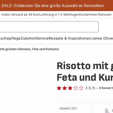
m SALE: Entdecken Sie eine große Auswahl an Bestsellern
Gratis Versand ab 49 Euro
Lieferung in 1-2 Werktagen
Kostenfreie Retouren
schepflege
Zubehör
Service
Rezepte & Inspirationen
Jamie Oliver
o mit grünem Gemüse, Feta und Kurkuma
Risotto mit
Feta und K
2.9
/5
-
8 Bewer
ratings.2.9
GESAMTZEIT