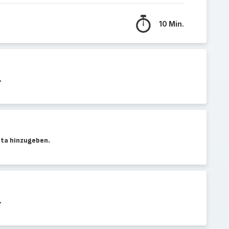
10 Min.
.
eta hinzugeben.
.