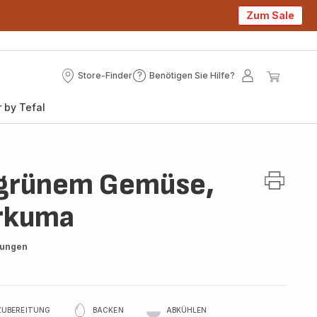
Zum Sale
Store-Finder
Benötigen Sie Hilfe?
Store-
Benötigen
Mein
Mein
Finder
Sie
Konto
Waren
 by Tefal
Hilfe?
 grünem Gemüse,
urkuma
tungen
ZUBEREITUNG
BACKEN
ABKÜHLEN