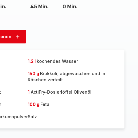
in.
45 Min.
0 Min.
sonen
Personen
hinzufügen
1.2 l
kochendes Wasser
150 g
Brokkoli, abgewaschen und in
Röschen zerteilt
t
1
ActiFry-Dosierlöffel Olivenöl
n
100 g
Feta
Kurkumapulver
Salz