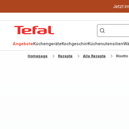
Jetzt i
["OptiGrill","Easy
Fry","Pfanne"]
Tefal
Homepage
Angebote
Küchengeräte
Kochgeschirr
Küchenutensilien
Wä
Homepage
Rezepte
Alle Rezepte
Risott