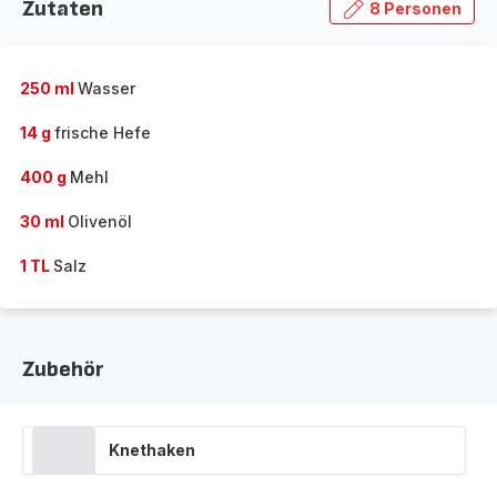
Zutaten
8 Personen
250 ml
Wasser
14 g
frische Hefe
400 g
Mehl
30 ml
Olivenöl
1 TL
Salz
Zubehör
Knethaken