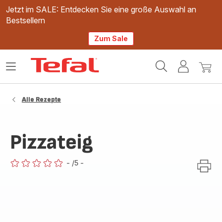
Jetzt im SALE: Entdecken Sie eine große Auswahl an
Bestsellern
Zum Sale
Tefal
Das
Mein
Mein
Homepage
Menü
Konto
Waren
öffnen
Alle Rezepte
Pizzateig
-
/5
-
ratings.0