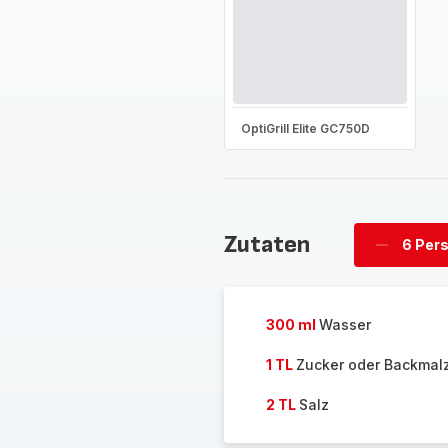
OptiGrill Elite GC750D
Zutaten
6 Per
Personen
löschen
300 ml
Wasser
1 TL
Zucker oder Backmal
2 TL
Salz