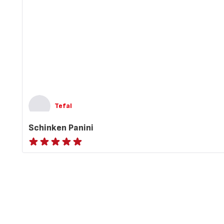
Tefal
Schinken Panini
ratings.NaN