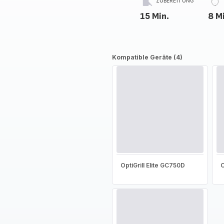
ZUBEREITUNG
15 Min.
8 M
Kompatible Geräte (4)
OptiGrill Elite GC750D
O