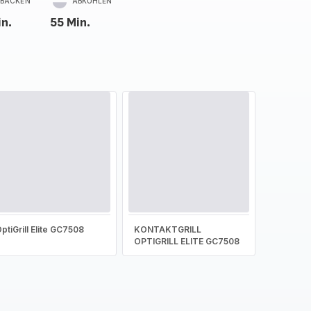
BACKEN
ABKÜHLEN
in.
55 Min.
ptiGrill Elite GC7508
KONTAKTGRILL
OPTIGRILL ELITE GC7508