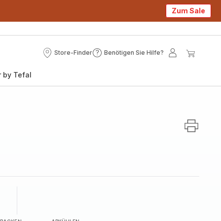
Zum Sale
Store-Finder
Benötigen Sie Hilfe?
Store-
Benötigen
Mein
Mein
Finder
Sie
Konto
Waren
 by Tefal
Hilfe?