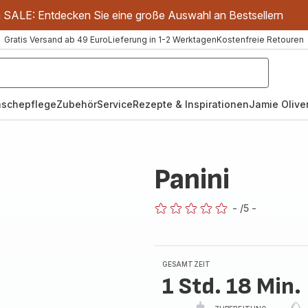
m SALE: Entdecken Sie eine große Auswahl an Bestsellern
Gratis Versand ab 49 Euro
Lieferung in 1-2 Werktagen
Kostenfreie Retouren
schepflege
Zubehör
Service
Rezepte & Inspirationen
Jamie Oliver
Panini
-
/5
-
ratings.0
GESAMTZEIT
1 Std. 18 Min.