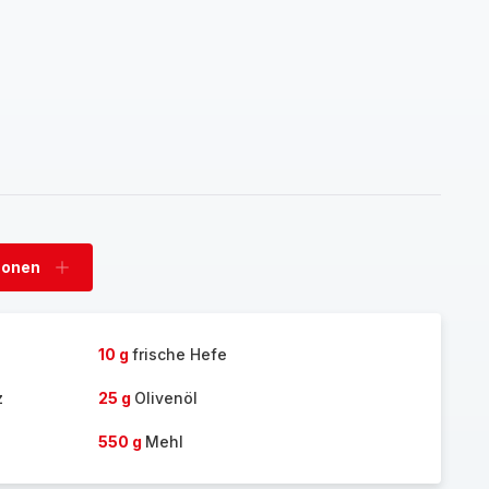
sonen
Personen
hinzufügen
10 g
frische Hefe
z
25 g
Olivenöl
550 g
Mehl