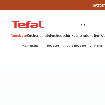
Jetzt i
["OptiGrill","Easy
Fry","Pfanne"]
Tefal
Homepage
Angebote
Küchengeräte
Kochgeschirr
Küchenutensilien
Wä
Homepage
Rezepte
Alle Rezepte
Panini