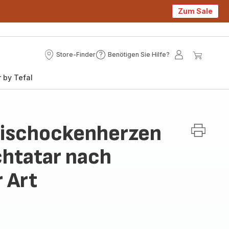
Zum Sale
Store-Finder
Benötigen Sie Hilfe?
Store-
Benötigen
Mein
Mein
Finder
Sie
Konto
Waren
 by Tefal
Hilfe?
tischockenherzen
chtatar nach
r Art