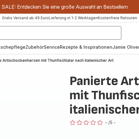
m SALE: Entdecken Sie eine große Auswahl an Bestsellern
Gratis Versand ab 49 Euro
Lieferung in 1-2 Werktagen
Kostenfreie Retouren
schepflege
Zubehör
Service
Rezepte & Inspirationen
Jamie Oliver
e Artischockenherzen mit Thunfischtatar nach italienischer Art
Panierte Ar
mit Thunfis
italienische
-
/5
-
ratings.0