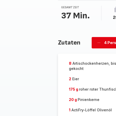
GESAMTZEIT
37 Min.
2
Zutaten
4 Per
Personen
löschen
8
Artischockenherzen, bis
gekocht
2
Eier
175 g
roher roter Thunfisc
20 g
Pinienkerne
1
ActiFry-Löffel Olivenöl