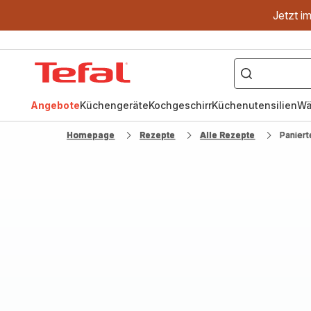
Jetzt i
["OptiGrill","Easy
Fry","Pfanne"]
Tefal
Homepage
Angebote
Küchengeräte
Kochgeschirr
Küchenutensilien
Wä
Homepage
Rezepte
Alle Rezepte
Paniert