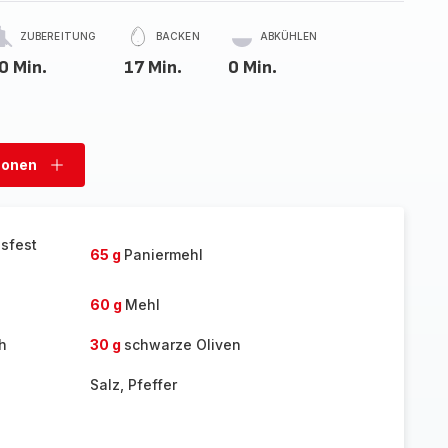
ZUBEREITUNG
BACKEN
ABKÜHLEN
0 Min.
17 Min.
0 Min.
sonen
Personen
hinzufügen
sfest
65 g
Paniermehl
60 g
Mehl
h
30 g
schwarze Oliven
Salz, Pfeffer